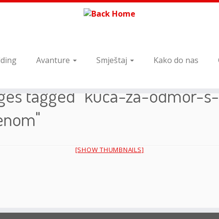
ding
Avanture
Smještaj
Kako do nas
ges tagged "kuca-za-odmor-s-
enom"
[SHOW THUMBNAILS]