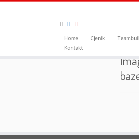
Skip
Home
Cjenik
Teambuil
to
Home
»
kuća za odmor s bazenom
Kontakt
content
Ima
baz