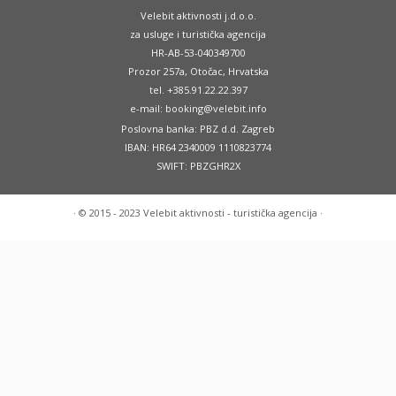
Velebit aktivnosti j.d.o.o.
za usluge i turistička agencija
HR-AB-53-040349700
Prozor 257a, Otočac, Hrvatska
tel. +385.91.22.22.397
e-mail: booking@velebit.info
Poslovna banka: PBZ d.d. Zagreb
IBAN: HR64 2340009 1110823774
SWIFT: PBZGHR2X
·
© 2015 - 2023
Velebit aktivnosti - turistička agencija
·