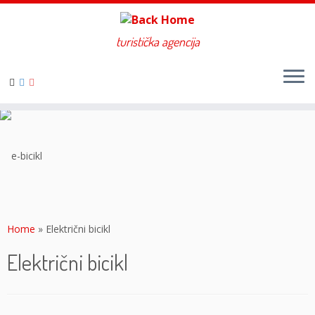
turistička agencija
Skip
to
content
Home
»
Električni bicikl
Električni bicikl