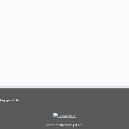
Language switcher
Velebit aktivnosti j.d.o.o.