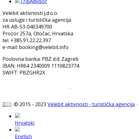
Velebit aktivnosti j.d.o.o.
za usluge i turistička agencija
HR-AB-53-040349700
Prozor 257a, Otočac, Hrvatska
tel. +385.91.22.22.397
e-mail: booking@velebit.info
Poslovna banka: PBZ d.d. Zagreb
IBAN: HR64 2340009 1110823774
SWIFT: PBZGHR2X
·
© 2015 - 2023
Velebit aktivnosti - turistička agencija
·
Hrvatski
English