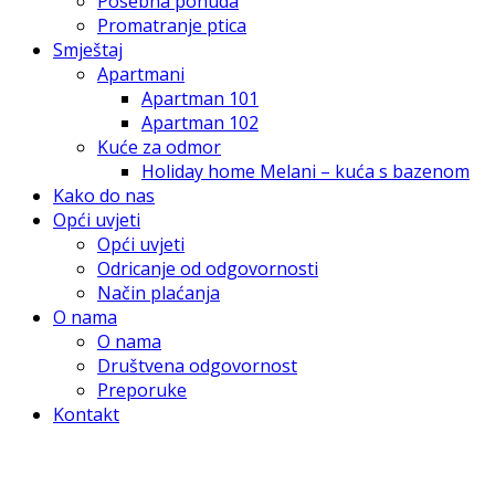
Posebna ponuda
Promatranje ptica
Smještaj
Apartmani
Apartman 101
Apartman 102
Kuće za odmor
Holiday home Melani – kuća s bazenom
Kako do nas
Opći uvjeti
Opći uvjeti
Odricanje od odgovornosti
Način plaćanja
O nama
O nama
Društvena odgovornost
Preporuke
Kontakt