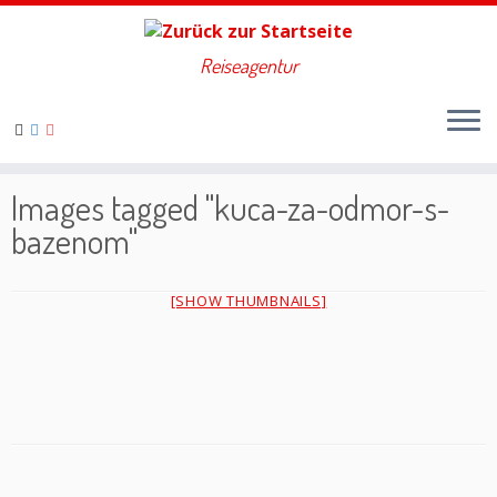
Reiseagentur
Zum
Inhalt
Home
»
kuća za odmor s bazenom
springen
Images tagged "kuca-za-odmor-s-
bazenom"
[SHOW THUMBNAILS]