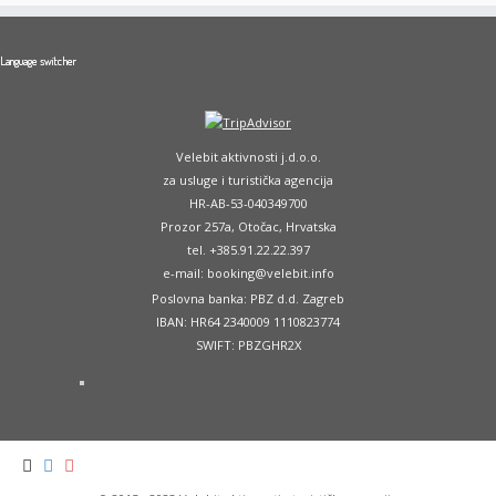
Language switcher
Velebit aktivnosti j.d.o.o.
za usluge i turistička agencija
HR-AB-53-040349700
Prozor 257a, Otočac, Hrvatska
tel. +385.91.22.22.397
e-mail: booking@velebit.info
Poslovna banka: PBZ d.d. Zagreb
IBAN: HR64 2340009 1110823774
SWIFT: PBZGHR2X