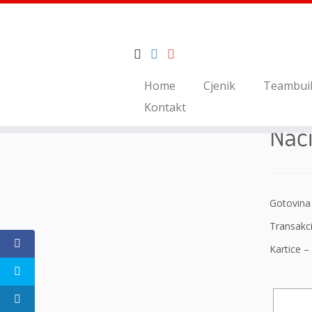
Skip
Home
Cjenik
Teambuil
to
Home
»
Način plaćanja
Kontakt
content
Nači
Gotovina
Transakci
Kartice –