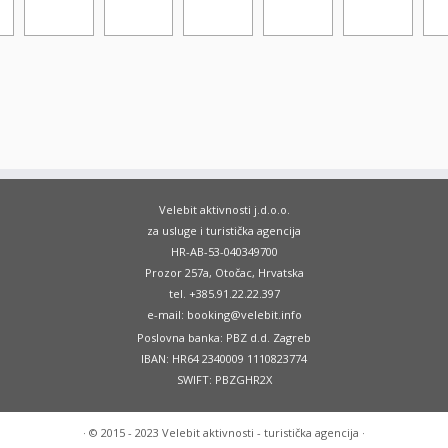
Velebit aktivnosti j.d.o.o.
za usluge i turistička agencija
HR-AB-53-040349700
Prozor 257a, Otočac, Hrvatska
tel. +385.91.22.22.397
e-mail: booking@velebit.info
Poslovna banka: PBZ d.d. Zagreb
IBAN: HR64 2340009 1110823774
SWIFT: PBZGHR2X
·
© 2015 - 2023
Velebit aktivnosti - turistička agencija
·