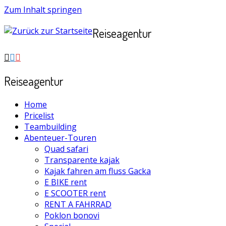
Zum Inhalt springen
Reiseagentur
Reiseagentur
Home
Pricelist
Teambuilding
Abenteuer-Touren
Quad safari
Transparente kajak
Kajak fahren am fluss Gacka
E BIKE rent
E SCOOTER rent
RENT A FAHRRAD
Poklon bonovi