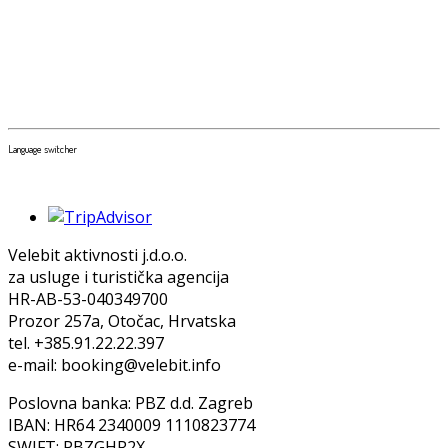
Language switcher
Velebit aktivnosti j.d.o.o.
za usluge i turistička agencija
HR-AB-53-040349700
Prozor 257a, Otočac, Hrvatska
tel. +385.91.22.22.397
e-mail: booking@velebit.info
Poslovna banka: PBZ d.d. Zagreb
IBAN: HR64 2340009 1110823774
SWIFT: PBZGHR2X