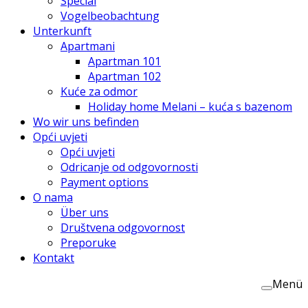
Special
Vogelbeobachtung
Unterkunft
Apartmani
Apartman 101
Apartman 102
Kuće za odmor
Holiday home Melani – kuća s bazenom
Wo wir uns befinden
Opći uvjeti
Opći uvjeti
Odricanje od odgovornosti
Payment options
O nama
Über uns
Društvena odgovornost
Preporuke
Kontakt
Menü