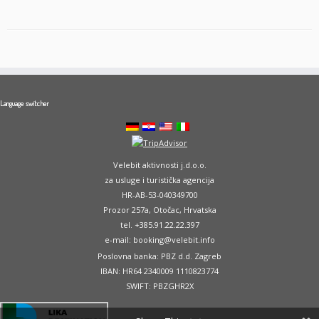
Language switcher
Velebit aktivnosti j.d.o.o.
za usluge i turistička agencija
HR-AB-53-040349700
Prozor 257a, Otočac, Hrvatska
tel. +385.91.22.22.397
e-mail: booking@velebit.info
Poslovna banka: PBZ d.d. Zagreb
IBAN: HR64 2340009 1110823774
SWIFT: PBZGHR2X