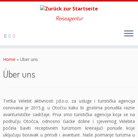
Reiseagentur
Zum
Inhalt
Home
»
Über uns
springen
Über uns
Tvrtka Velebit aktivnosti j.d.o.o. za usluge i turistička agencija
osnovana je 2015.g. u Otočcu kako bi gostima ponudila razne
avanturističke sadržaje. Prva smo turistička agencija koja se na
području Otočca, odnosno Gacke doline i sjevernog Velebita
počela baviti receptivnim turizmom kreirajući ponude koje
uključuju boravak u prirodi i avanture. Naše poimanje turizma u