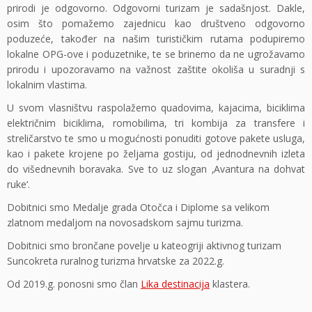
prirodi je odgovorno. Odgovorni turizam je sadašnjost. Dakle,
osim što pomažemo zajednicu kao društveno odgovorno
poduzeće, također na našim turističkim rutama podupiremo
lokalne OPG-ove i poduzetnike, te se brinemo da ne ugrožavamo
prirodu i upozoravamo na važnost zaštite okoliša u suradnji s
lokalnim vlastima.
U svom vlasništvu raspolažemo quadovima, kajacima, biciklima
električnim biciklima, romobilima, tri kombija za transfere i
streličarstvo te smo u mogućnosti ponuditi gotove pakete usluga,
kao i pakete krojene po željama gostiju, od jednodnevnih izleta
do višednevnih boravaka. Sve to uz slogan ‚Avantura na dohvat
ruke‘.
Dobitnici smo Medalje grada Otočca i Diplome sa velikom
zlatnom medaljom na novosadskom sajmu turizma.
Dobitnici smo brončane povelje u kateogriji aktivnog turizam
Suncokreta ruralnog turizma hrvatske za 2022.g.
Od 2019.g. ponosni smo član
Lika destinacija
klastera.