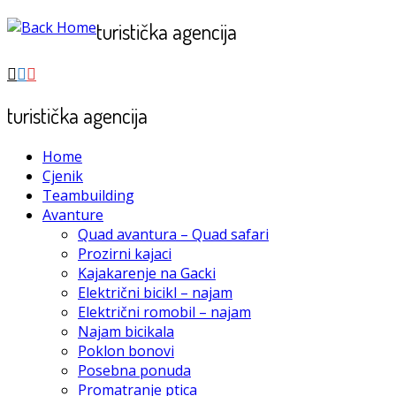
Skip
turistička agencija
to
content
turistička agencija
Home
Cjenik
Teambuilding
Avanture
Quad avantura – Quad safari
Prozirni kajaci
Kajakarenje na Gacki
Električni bicikl – najam
Električni romobil – najam
Najam bicikala
Poklon bonovi
Posebna ponuda
Promatranje ptica