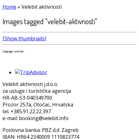
Home
»
Velebit aktivnosti
Images tagged "velebit-aktivnosti"
[Show thumbnails]
Language switcher
Velebit aktivnosti j.d.o.o.
za usluge i turistička agencija
HR-AB-53-040349700
Prozor 257a, Otočac, Hrvatska
tel. +385.91.22.22.397
e-mail: booking@velebit.info
Poslovna banka: PBZ d.d. Zagreb
IBAN: HR64 2340009 1110823774