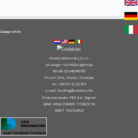
Language switcher
Velebit aktivnosti j.d.o.o.
za usluge i turistička agencija
HR-AB-53-040349700
Prozor 257a, Otočac, Hrvatska
tel. +385.91.22.22.397
e-mail: booking@velebit.info
Poslovna banka: PBZ d.d. Zagreb
IBAN: HR64 2340009 1110823774
SWIFT: PBZGHR2X