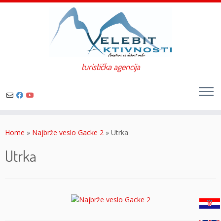
turistička agencija
Skip
to
Home
»
Najbrže veslo Gacke 2
»
Utrka
content
Utrka