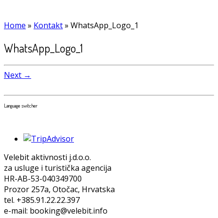
Home
»
Kontakt
»
WhatsApp_Logo_1
WhatsApp_Logo_1
Next →
Language switcher
Velebit aktivnosti j.d.o.o.
za usluge i turistička agencija
HR-AB-53-040349700
Prozor 257a, Otočac, Hrvatska
tel. +385.91.22.22.397
e-mail: booking@velebit.info