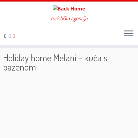
turistička agencija
Skip
to
Home
»
Holiday home Melani - kuća s bazenom
content
Holiday home Melani – kuća s
bazenom