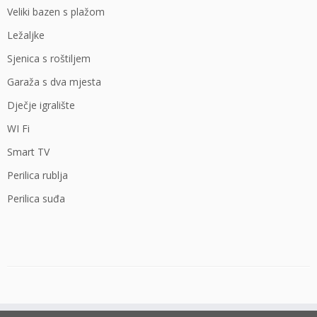
Veliki bazen s plažom
Ležaljke
Sjenica s roštiljem
Garaža s dva mjesta
Dječje igralište
WI Fi
Smart TV
Perilica rublja
Perilica suđa