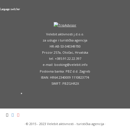
Language switcher
Velebit aktivnosti j.d.o.o.
za usluge i turistička agencija
HR-AB-53-040349700
Prozor 257a, Otočac, Hrvatska
tel. +385.91.22.22.397
e-mail: booking@velebit.info
Poslovna banka: PBZ d.d. Zagreb
IBAN: HR64 2340009 1110823774
SWIFT: PBZGHR2X
·
© 2015 - 2023
Velebit aktivnosti - turistička agencija
·