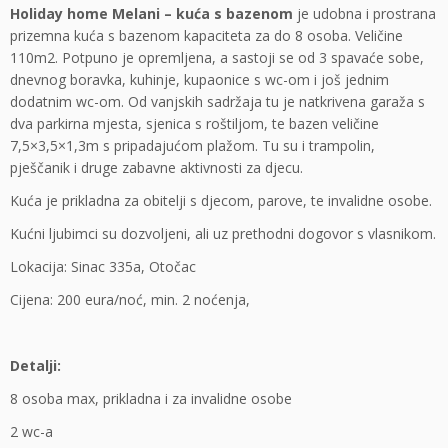
Holiday home Melani – kuća s bazenom
je udobna i prostrana
prizemna kuća s bazenom kapaciteta za do 8 osoba. Veličine
110m2. Potpuno je opremljena, a sastoji se od 3 spavaće sobe,
dnevnog boravka, kuhinje, kupaonice s wc-om i još jednim
dodatnim wc-om. Od vanjskih sadržaja tu je natkrivena garaža s
dva parkirna mjesta, sjenica s roštiljom, te bazen veličine
7,5×3,5×1,3m s pripadajućom plažom. Tu su i trampolin,
pješčanik i druge zabavne aktivnosti za djecu.
Kuća je prikladna za obitelji s djecom, parove, te invalidne osobe.
Kućni ljubimci su dozvoljeni, ali uz prethodni dogovor s vlasnikom.
Lokacija: Sinac 335a, Otočac
Cijena: 200 eura/noć, min. 2 noćenja,
Detalji:
8 osoba max, prikladna i za invalidne osobe
2 wc-a