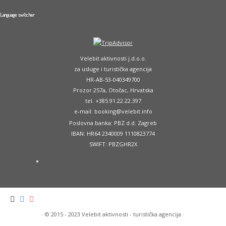
Language switcher
Velebit aktivnosti j.d.o.o.
za usluge i turistička agencija
HR-AB-53-040349700
Prozor 257a, Otočac, Hrvatska
tel. +385.91.22.22.397
e-mail: booking@velebit.info
Poslovna banka: PBZ d.d. Zagreb
IBAN: HR64 2340009 1110823774
SWIFT: PBZGHR2X
·
© 2015 - 2023
Velebit aktivnosti - turistička agencija
·