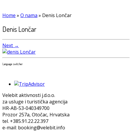
Home
»
O nama
»
Denis Lončar
Denis Lončar
Next →
Language switcher
Velebit aktivnosti j.d.o.o.
za usluge i turistička agencija
HR-AB-53-040349700
Prozor 257a, Otočac, Hrvatska
tel. +385.91.22.22.397
e-mail: booking@velebit.info