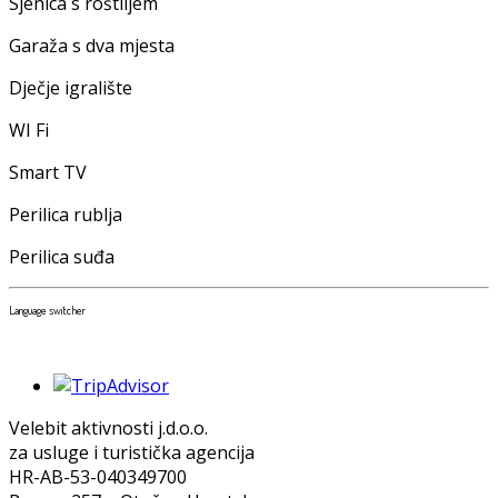
Sjenica s roštiljem
Garaža s dva mjesta
Dječje igralište
WI Fi
Smart TV
Perilica rublja
Perilica suđa
Language switcher
Velebit aktivnosti j.d.o.o.
za usluge i turistička agencija
HR-AB-53-040349700