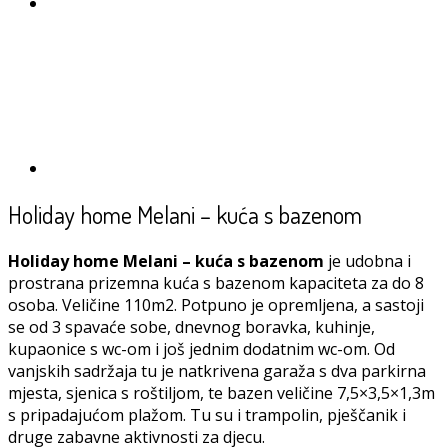
Holiday home Melani – kuća s bazenom
Holiday home Melani – kuća s bazenom
je udobna i
prostrana prizemna kuća s bazenom kapaciteta za do 8
osoba. Veličine 110m2. Potpuno je opremljena, a sastoji
se od 3 spavaće sobe, dnevnog boravka, kuhinje,
kupaonice s wc-om i još jednim dodatnim wc-om. Od
vanjskih sadržaja tu je natkrivena garaža s dva parkirna
mjesta, sjenica s roštiljom, te bazen veličine 7,5×3,5×1,3m
s pripadajućom plažom. Tu su i trampolin, pješčanik i
druge zabavne aktivnosti za djecu.