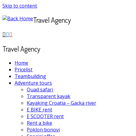
Skip to content
Travel Agency
Travel Agency
Home
Pricelist
Teambuilding
Adventure tours
Quad safari
Transparent kayak
Kayaking Croatia – Gacka river
E BIKE rent
E SCOOTER rent
Rent a bike
Poklon bonovi