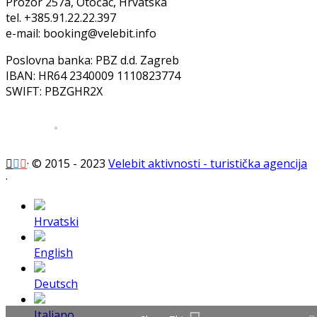
Prozor 257a, Otočac, Hrvatska
tel. +385.91.22.22.397
e-mail: booking@velebit.info
Poslovna banka: PBZ d.d. Zagreb
IBAN: HR64 2340009 1110823774
SWIFT: PBZGHR2X
·
© 2015 - 2023
Velebit aktivnosti - turistička agencija
·
Hrvatski
English
Deutsch
Italiano