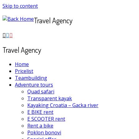
Skip to content
Travel Agency
Travel Agency
Home
Pricelist
Teambuilding
Adventure tours
Quad safari
Transparent kayak
Kayaking Croatia – Gacka river
E BIKE rent
E SCOOTER rent
Rent a bike
Poklon bonovi