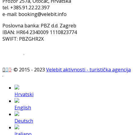
Prozor 257a, Otočac, Hrvatska
tel. +385.91.22.22.397
e-mail: booking@velebit.info
Poslovna banka: PBZ d.d. Zagreb
IBAN: HR64 2340009 1110823774
SWIFT: PBZGHR2X
·
© 2015 - 2023
Velebit aktivnosti - turistička agencija
·
Hrvatski
English
Deutsch
Italiano