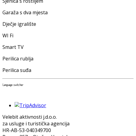
Sjenica s roštiljem
Garaža s dva mjesta
Dječje igralište
WI Fi
Smart TV
Perilica rublja
Perilica suđa
Language switcher
Velebit aktivnosti j.d.o.o.
za usluge i turistička agencija
HR-AB-53-040349700