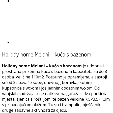
Holiday home Melani – kuća s bazenom
Holiday home Melani – kuća s bazenom
je udobna i
prostrana prizemna kuća s bazenom kapaciteta za do 8
osoba. Veličine 110m2. Potpuno je opremljena, a sastoji
se od 3 spavaće sobe, dnevnog boravka, kuhinje,
kupaonice s wc-om i još jednim dodatnim wc-om. Od
vanjskih sadržaja tu je natkrivena garaža s dva parkirna
mjesta, sjenica s roštiljom, te bazen veličine 7,5×3,5×1,3m
s pripadajućom plažom. Tu su i trampolin, pješčanik i
druge zabavne aktivnosti za djecu.