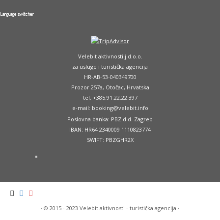
Language switcher
Velebit aktivnosti j.d.o.o.
za usluge i turistička agencija
HR-AB-53-040349700
Prozor 257a, Otočac, Hrvatska
tel. +385.91.22.22.397
e-mail: booking@velebit.info
Poslovna banka: PBZ d.d. Zagreb
IBAN: HR64 2340009 1110823774
SWIFT: PBZGHR2X
·
© 2015 - 2023
Velebit aktivnosti - turistička agencija
·