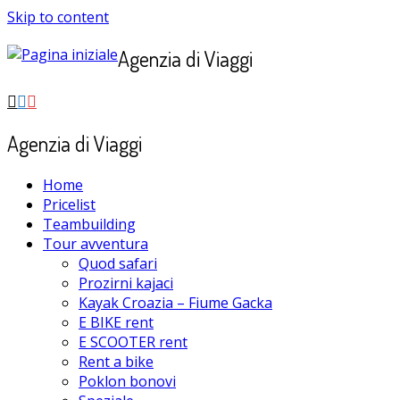
Skip to content
Agenzia di Viaggi
Agenzia di Viaggi
Home
Pricelist
Teambuilding
Tour avventura
Quod safari
Prozirni kajaci
Kayak Croazia – Fiume Gacka
E BIKE rent
E SCOOTER rent
Rent a bike
Poklon bonovi