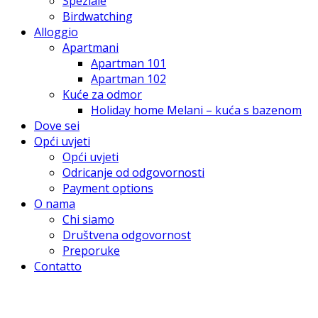
Speziale
Birdwatching
Alloggio
Apartmani
Apartman 101
Apartman 102
Kuće za odmor
Holiday home Melani – kuća s bazenom
Dove sei
Opći uvjeti
Opći uvjeti
Odricanje od odgovornosti
Payment options
O nama
Chi siamo
Društvena odgovornost
Preporuke
Contatto