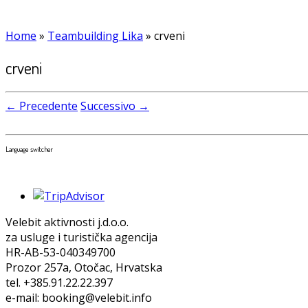
Home
»
Teambuilding Lika
»
crveni
crveni
← Precedente
Successivo →
Language switcher
Velebit aktivnosti j.d.o.o.
za usluge i turistička agencija
HR-AB-53-040349700
Prozor 257a, Otočac, Hrvatska
tel. +385.91.22.22.397
e-mail: booking@velebit.info